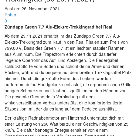
Post on:
26. November 2021
Robert
0
Zündapp Green 7.7 Alu-Elektro-Trekkingrad bei Real
Ab dem 29.11.2021 erhaltet ihr das Zündapp Green 7.7 Alu-
Elektro-Trekkingrad zum Kauf in den Real Filialen zum Preis von
799,00 €. Basis des Green 7.7 ist ein leichter, stabiler Rahmen
aus Aluminium. Die Trapezform erleichtert durch das tiefer
liegende Oberrohr das Auf- und Absteigen. Die Federgabel
schluckt Stöße vom Boden und schont deine Arme und deinen
Rücken, während du bequem auf dem breiten Trekkingsattel Platz
nimmst. Durch die gekröpfte Form des Lenkers werden
außerdem deine Handgelenke entlastet, die ergonomischen Griffe
beugen Schmerzen und Taubheitsgefühlen an den Händen vor.
Die gesamte Geometrie in Verbindung mit dem
winkelverstellbaren Vorbau unterstützt eine komfortorientierte
Sitzposition, mit der du es lang auf dem Pedelec aushältst.
Der kräftige Radnabenmotor am Hinterrad unterstützt dich mit
einer Leistung von 250 Watt bis zu einer Geschwindigkeit von 25
km/h. Die dafür benötigte Energie erhält er von einem