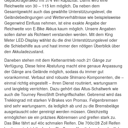
Gepäckträgerakku mit 374 Wh Kapazität. Damit wird eine
Reichweite von 30 – 115 km möglich. Da neben dem
Gesamtgewicht auch das gewählte Unterstützungslevel, die
Geländebedingungen und Wetterverhältnisse wie beispielsweise
Gegenwind Einfluss nehmen, ist eine exakte Angabe der
Reichweite von E-Bike Akkus kaum möglich. Unsere Angaben
sollen daher als Richtwert verstanden werden. Mit dem King
Meter LED-Display wählst du die drei Unterstützungslevel oder
die Schiebehilfe aus und hast immer den nötigen Überblick über
den Akkuladezustand.
Daneben stehen mit dem Kettenantrieb noch 21 Gänge zur
Verfügung. Diese feine Abstufung macht eine genaue Anpassung
der Gänge ans Gelände möglich, sodass du immer gut
vorankommst. Verbaut sind robuste Shimano-Komponenten, die –
einmal richtig eingestellt – ihren Dienst routiniert, wartungsarm
und langlebig verrichten. Dazu gehört das Altus-Schaltwerk wie
auch die Tourney RevoShift Drehgriffschalter. Gebremst wird das
Trekkingrad mit starken V-Brakes von Promax. Felgenbremsen
sind sehr wartungsarm, da lediglich ab und zu die Bremsbeläge
ausgetauscht oder gereinigt werden müssen. Gleichzeitig
ermöglichen sie ein präzises Abbremsen und greifen stark zu.
Das Bike fährt auf 40c schmalen Reifen. Die 700c/28 Zoll Reifen