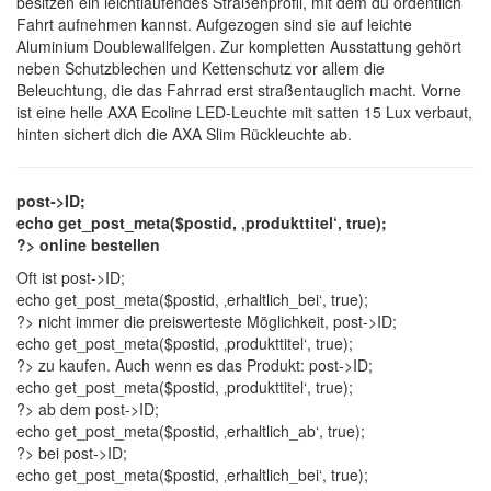
besitzen ein leichtlaufendes Straßenprofil, mit dem du ordentlich
Fahrt aufnehmen kannst. Aufgezogen sind sie auf leichte
Aluminium Doublewallfelgen. Zur kompletten Ausstattung gehört
neben Schutzblechen und Kettenschutz vor allem die
Beleuchtung, die das Fahrrad erst straßentauglich macht. Vorne
ist eine helle AXA Ecoline LED-Leuchte mit satten 15 Lux verbaut,
hinten sichert dich die AXA Slim Rückleuchte ab.
post->ID;
echo get_post_meta($postid, ‚produkttitel‘, true);
?> online bestellen
Oft ist
post->ID;
echo get_post_meta($postid, ‚erhaltlich_bei‘, true);
?> nicht immer die preiswerteste Möglichkeit,
post->ID;
echo get_post_meta($postid, ‚produkttitel‘, true);
?> zu kaufen. Auch wenn es das Produkt:
post->ID;
echo get_post_meta($postid, ‚produkttitel‘, true);
?> ab dem
post->ID;
echo get_post_meta($postid, ‚erhaltlich_ab‘, true);
?> bei
post->ID;
echo get_post_meta($postid, ‚erhaltlich_bei‘, true);