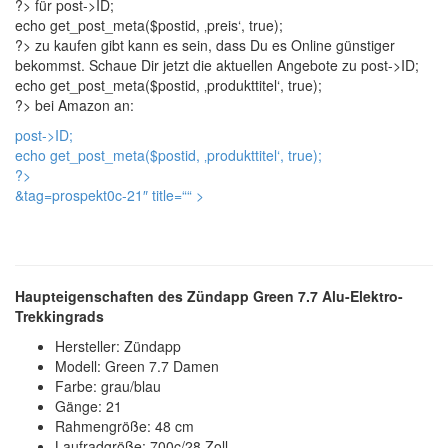
?> für
post->ID;
echo get_post_meta($postid, ‚preis‘, true);
?> zu kaufen gibt kann es sein, dass Du es Online günstiger
bekommst. Schaue Dir jetzt die aktuellen Angebote zu
post->ID;
echo get_post_meta($postid, ‚produkttitel‘, true);
?> bei Amazon an:
post->ID;
echo get_post_meta($postid, ‚produkttitel‘, true);
?>
&tag=prospekt0c-21″ title=“
“ >
Haupteigenschaften des Zündapp Green 7.7 Alu-Elektro-
Trekkingrads
Hersteller: Zündapp
Modell: Green 7.7 Damen
Farbe: grau/blau
Gänge: 21
Rahmengröße: 48 cm
Laufradgröße: 700c/28 Zoll