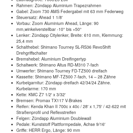
Rahmen: Zündapp Aluminium Trapezrahmen
Gabel: Zoom 730 AMS Federgabel mit 63 mm Federweg
Steuersatz: Ahead 1 1/8′
Vorbau: Zoom Aluminium Ahead, Länge: 90
mm,winkelverstellbar -10° bis +50°
Lenker: Zündapp Citylenker, Breite: 610 mm, Klemmung:
25,4 mm
Schalthebel: Shimano Tourney SL-RS36 RevoShift
Drehgriffschalter
Bremshebel: Aluminium Dreifingertyp
Schaltwerk: Shimano Altus RD-M310 7-fach
Umwerfer: Shimano Tourney FD-TZ500 dreifach
Kassette: Shimano MF-TZ500 7-fach, 14 – 28 Zähne
Kurbelgarnitur: Zündapp dreifach 42/34/24 Zähne.
Kurbelarme: 170 mm
Kette: KMC Z7 1/2′ x 3/32′
Bremsen: Promax TX117 V-Brakes
Reifen: Kenda Khan II 700c x 40c / 28′ x 1,75′ / 42-622 mit
Straßenprofil und Reflexstreifen
Felgen: Zündapp Aluminium Doublewall
Pedale: Kunststoff Plattformpedale, Achse 9/16′
Griffe: HERR Ergo, Länge: 90 mm