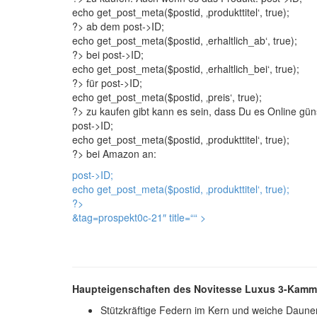
echo get_post_meta($postid, ‚produkttitel‘, true);
?> ab dem
post->ID;
echo get_post_meta($postid, ‚erhaltlich_ab‘, true);
?> bei
post->ID;
echo get_post_meta($postid, ‚erhaltlich_bei‘, true);
?> für
post->ID;
echo get_post_meta($postid, ‚preis‘, true);
?> zu kaufen gibt kann es sein, dass Du es Online gün
post->ID;
echo get_post_meta($postid, ‚produkttitel‘, true);
?> bei Amazon an:
post->ID;
echo get_post_meta($postid, ‚produkttitel‘, true);
?>
&tag=prospekt0c-21″ title=“
“ >
Haupteigenschaften des Novitesse Luxus 3-Kamm
Stützkräftige Federn im Kern und weiche Dau