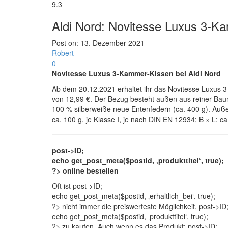
9.3
Aldi Nord: Novitesse Luxus 3-K
Post on:
13. Dezember 2021
Robert
0
Novitesse Luxus 3-Kammer-Kissen bei Aldi Nord
Ab dem 20.12.2021 erhaltet ihr das Novitesse Luxus 3
von 12,99 €. Der Bezug besteht außen aus reiner Baum
100 % silberweiße neue Entenfedern (ca. 400 g). Au
ca. 100 g, je Klasse I, je nach DIN EN 12934; B × L: c
post->ID;
echo get_post_meta($postid, ‚produkttitel‘, true);
?> online bestellen
Oft ist
post->ID;
echo get_post_meta($postid, ‚erhaltlich_bei‘, true);
?> nicht immer die preiswerteste Möglichkeit,
post->ID
echo get_post_meta($postid, ‚produkttitel‘, true);
?> zu kaufen. Auch wenn es das Produkt:
post->ID;