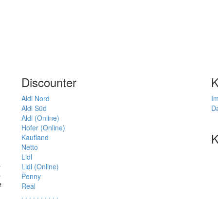
Discounter
K
Aldi Nord
I
Aldi Süd
D
Aldi (Online)
Hofer (Online)
K
Kaufland
Netto
Lidl
s
Lidl (Online)
s
Penny
e
Real
.
.
.
.
.
.
.
.
.
.