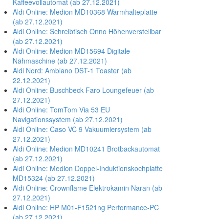
Kaffeevollautomat (ab 27.12.2021)
Aldi Online: Medion MD10368 Warmhalteplatte
(ab 27.12.2021)
Aldi Online: Schreibtisch Onno Höhenverstellbar
(ab 27.12.2021)
Aldi Online: Medion MD15694 Digitale
Nähmaschine (ab 27.12.2021)
Aldi Nord: Ambiano DST-1 Toaster (ab
22.12.2021)
Aldi Online: Buschbeck Faro Loungefeuer (ab
27.12.2021)
Aldi Online: TomTom Via 53 EU
Navigationssystem (ab 27.12.2021)
Aldi Online: Caso VC 9 Vakuumiersystem (ab
27.12.2021)
Aldi Online: Medion MD10241 Brotbackautomat
(ab 27.12.2021)
Aldi Online: Medion Doppel-Induktionskochplatte
MD15324 (ab 27.12.2021)
Aldi Online: Crownflame Elektrokamin Naran (ab
27.12.2021)
Aldi Online: HP M01-F1521ng Performance-PC
(ab 27.12.2021)