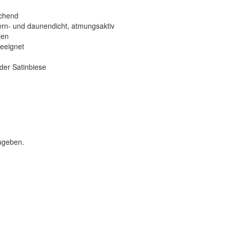
ichend
dern- und daunendicht, atmungsaktiv
ten
geeignet
der Satinbiese
ugeben.