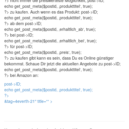
?> nicht immer die preiswerteste Möglichkeit,
post->ID;
echo get_post_meta($postid, ‚produkttitel‘, true);
?> zu kaufen. Auch wenn es das Produkt:
post->ID;
echo get_post_meta($postid, ‚produkttitel‘, true);
?> ab dem
post->ID;
echo get_post_meta($postid, ‚erhaltlich_ab‘, true);
?> bei
post->ID;
echo get_post_meta($postid, ‚erhaltlich_bei‘, true);
?> für
post->ID;
echo get_post_meta($postid, ‚preis‘, true);
?> zu kaufen gibt kann es sein, dass Du es Online günstiger
bekommst. Schaue Dir jetzt die aktuellen Angebote zu
post->ID;
echo get_post_meta($postid, ‚produkttitel‘, true);
?> bei Amazon an:
post->ID;
echo get_post_meta($postid, ‚produkttitel‘, true);
?>
&tag=4everth-21″ title=“
“ >