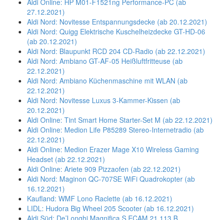
Aldi Online: HP M01-F1521ng Performance-PC (ab
27.12.2021)
Aldi Nord: Novitesse Entspannungsdecke (ab 20.12.2021)
Aldi Nord: Quigg Elektrische Kuschelheizdecke GT-HD-06
(ab 20.12.2021)
Aldi Nord: Blaupunkt RCD 204 CD-Radio (ab 22.12.2021)
Aldi Nord: Ambiano GT-AF-05 Heißluftfritteuse (ab
22.12.2021)
Aldi Nord: Ambiano Küchenmaschine mit WLAN (ab
22.12.2021)
Aldi Nord: Novitesse Luxus 3-Kammer-Kissen (ab
20.12.2021)
Aldi Online: Tint Smart Home Starter-Set M (ab 22.12.2021)
Aldi Online: Medion Life P85289 Stereo-Internetradio (ab
22.12.2021)
Aldi Online: Medion Erazer Mage X10 Wireless Gaming
Headset (ab 22.12.2021)
Aldi Online: Ariete 909 Pizzaofen (ab 22.12.2021)
Aldi Nord: Maginon QC-707SE WiFi Quadrokopter (ab
16.12.2021)
Kaufland: WMF Lono Raclette (ab 16.12.2021)
LIDL: Hudora Big Wheel 205 Scooter (ab 16.12.2021)
Aldi Süd: De’Longhi Magnifica S ECAM 21.113.B