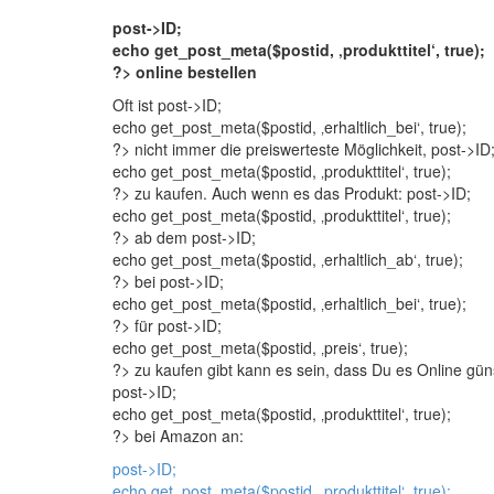
post->ID;
echo get_post_meta($postid, ‚produkttitel‘, true);
?> online bestellen
Oft ist
post->ID;
echo get_post_meta($postid, ‚erhaltlich_bei‘, true);
?> nicht immer die preiswerteste Möglichkeit,
post->ID
echo get_post_meta($postid, ‚produkttitel‘, true);
?> zu kaufen. Auch wenn es das Produkt:
post->ID;
echo get_post_meta($postid, ‚produkttitel‘, true);
?> ab dem
post->ID;
echo get_post_meta($postid, ‚erhaltlich_ab‘, true);
?> bei
post->ID;
echo get_post_meta($postid, ‚erhaltlich_bei‘, true);
?> für
post->ID;
echo get_post_meta($postid, ‚preis‘, true);
?> zu kaufen gibt kann es sein, dass Du es Online gün
post->ID;
echo get_post_meta($postid, ‚produkttitel‘, true);
?> bei Amazon an:
post->ID;
echo get_post_meta($postid, ‚produkttitel‘, true);