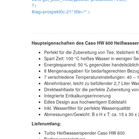
?>
&tag=prospekt0c-21″ title=“
“ >
Haupteigenschaften des Caso HW 600 Heißwasse
Perfekt für die Zubereitung von Tee, löslichem
Spart Zeit: 100 °C heißes Wasser in wenigen S
Energiesparend: 50 % gegenüber handelsüblic
8 Mengenausgaben für bedarfsgerechten Bezug: 1
7 verschiedene Temperatureinstellungen: 40 – 10
Abnehmbarer, leicht zu befüllender 2,7 Liter Wa
Direktwahltaste für die perfekte Zubereitung v
Integrierte Entkalkungserinnerung
Edles Design aus hochwertigem Edelstahl
Inkl. Wasserfilter für perfekte Wasserqualität
Abmessungen/Gewicht: B x H x T: ca. 15 x 30 x 
Lieferumfang:
Turbo Heißwasserspender Caso HW 600