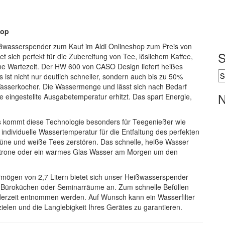
hop
ßwasserspender zum Kauf im Aldi Onlineshop zum Preis von
S
sich perfekt für die Zubereitung von Tee, löslichem Kaffee,
ne Wartezeit. Der HW 600 von CASO Design liefert heißes
st nicht nur deutlich schneller, sondern auch bis zu 50%
sserkocher. Die Wassermenge und lässt sich nach Bedarf
N
e eingestellte Ausgabetemperatur erhitzt. Das spart Energie,
s kommt diese Technologie besonders für Teegenießer wie
individuelle Wassertemperatur für die Entfaltung des perfekten
üne und weiße Tees zerstören. Das schnelle, heiße Wasser
 Zitrone oder ein warmes Glas Wasser am Morgen um den
ögen von 2,7 Litern bietet sich unser Heißwasserspender
w. Büroküchen oder Seminarräume an. Zum schnelle Befüllen
derzeit entnommen werden. Auf Wunsch kann ein Wasserfilter
ielen und die Langlebigkeit Ihres Gerätes zu garantieren.