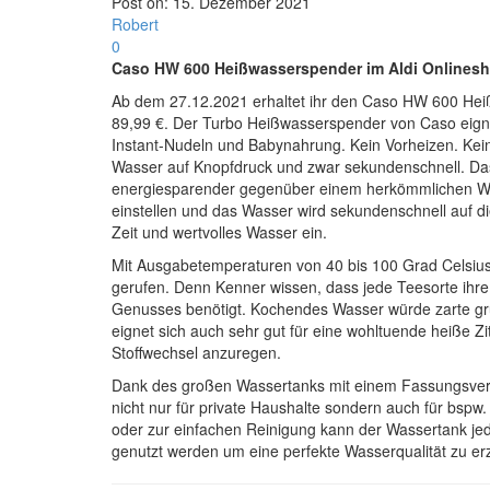
Post on:
15. Dezember 2021
Robert
0
Caso HW 600 Heißwasserspender im Aldi Onlines
Ab dem 27.12.2021 erhaltet ihr den Caso HW 600 Hei
89,99 €. Der Turbo Heißwasserspender von Caso eignet 
Instant-Nudeln und Babynahrung. Kein Vorheizen. Kei
Wasser auf Knopfdruck und zwar sekundenschnell. Das i
energiesparender gegenüber einem herkömmlichen Wa
einstellen und das Wasser wird sekundenschnell auf di
Zeit und wertvolles Wasser ein.
Mit Ausgabetemperaturen von 40 bis 100 Grad Celsiu
gerufen. Denn Kenner wissen, dass jede Teesorte ihre 
Genusses benötigt. Kochendes Wasser würde zarte gr
eignet sich auch sehr gut für eine wohltuende heiße
Stoffwechsel anzuregen.
Dank des großen Wassertanks mit einem Fassungsverm
nicht nur für private Haushalte sondern auch für bsp
oder zur einfachen Reinigung kann der Wassertank je
genutzt werden um eine perfekte Wasserqualität zu erz