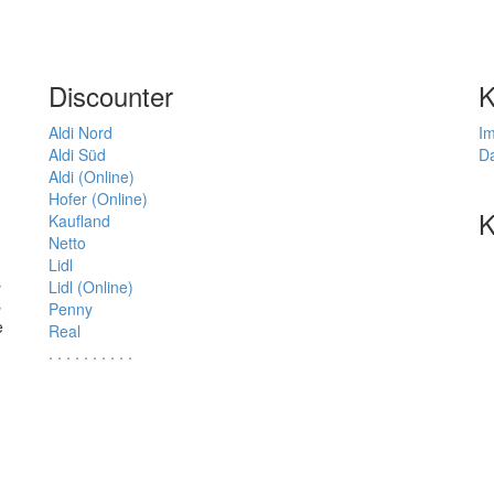
Discounter
K
Aldi Nord
I
Aldi Süd
D
Aldi (Online)
Hofer (Online)
K
Kaufland
Netto
Lidl
s
Lidl (Online)
s
Penny
e
Real
.
.
.
.
.
.
.
.
.
.