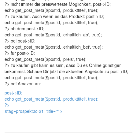
?> nicht immer die preiswerteste Möglichkeit,
post->ID;
echo get_post_meta($postid, ‚produkttitel‘, true);
?> zu kaufen. Auch wenn es das Produkt:
post->ID;
echo get_post_meta($postid, ‚produkttitel‘, true);
?> ab dem
post->ID;
echo get_post_meta($postid, ‚erhaltlich_ab‘, true);
?> bei
post->ID;
echo get_post_meta($postid, ‚erhaltlich_bei‘, true);
?> für
post->ID;
echo get_post_meta($postid, ‚preis‘, true);
?> zu kaufen gibt kann es sein, dass Du es Online günstiger
bekommst. Schaue Dir jetzt die aktuellen Angebote zu
post->ID;
echo get_post_meta($postid, ‚produkttitel‘, true);
?> bei Amazon an:
post->ID;
echo get_post_meta($postid, ‚produkttitel‘, true);
?>
&tag=prospekt0c-21″ title=“
“ >