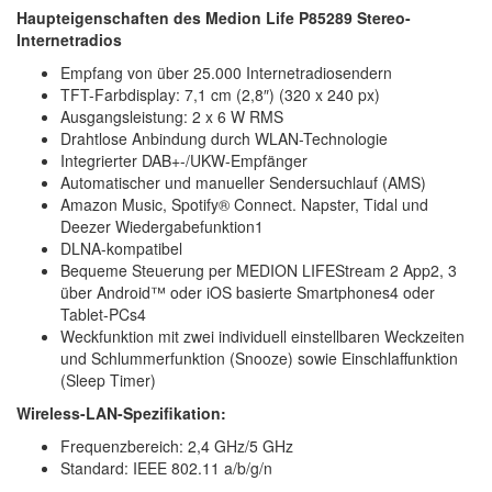
Haupteigenschaften des Medion Life P85289 Stereo-
Internetradios
Empfang von über 25.000 Internetradiosendern
TFT-Farbdisplay: 7,1 cm (2,8″) (320 x 240 px)
Ausgangsleistung: 2 x 6 W RMS
Drahtlose Anbindung durch WLAN-Technologie
Integrierter DAB+-/UKW-Empfänger
Automatischer und manueller Sendersuchlauf (AMS)
Amazon Music, Spotify® Connect. Napster, Tidal und
Deezer Wiedergabefunktion1
DLNA-kompatibel
Bequeme Steuerung per MEDION LIFEStream 2 App2, 3
über Android™ oder iOS basierte Smartphones4 oder
Tablet-PCs4
Weckfunktion mit zwei individuell einstellbaren Weckzeiten
und Schlummerfunktion (Snooze) sowie Einschlaffunktion
(Sleep Timer)
Wireless-LAN-Spezifikation:
Frequenzbereich: 2,4 GHz/5 GHz
Standard: IEEE 802.11 a/b/g/n