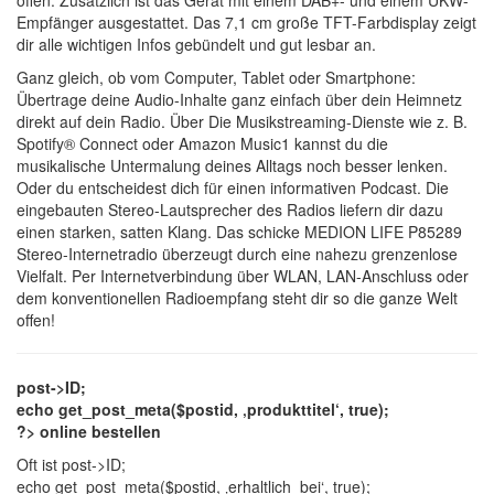
offen. Zusätzlich ist das Gerät mit einem DAB+- und einem UKW-
Empfänger ausgestattet. Das 7,1 cm große TFT-Farbdisplay zeigt
dir alle wichtigen Infos gebündelt und gut lesbar an.
Ganz gleich, ob vom Computer, Tablet oder Smartphone:
Übertrage deine Audio-Inhalte ganz einfach über dein Heimnetz
direkt auf dein Radio. Über Die Musikstreaming-Dienste wie z. B.
Spotify® Connect oder Amazon Music1 kannst du die
musikalische Untermalung deines Alltags noch besser lenken.
Oder du entscheidest dich für einen informativen Podcast. Die
eingebauten Stereo-Lautsprecher des Radios liefern dir dazu
einen starken, satten Klang. Das schicke MEDION LIFE P85289
Stereo-Internetradio überzeugt durch eine nahezu grenzenlose
Vielfalt. Per Internetverbindung über WLAN, LAN-Anschluss oder
dem konventionellen Radioempfang steht dir so die ganze Welt
offen!
post->ID;
echo get_post_meta($postid, ‚produkttitel‘, true);
?> online bestellen
Oft ist
post->ID;
echo get_post_meta($postid, ‚erhaltlich_bei‘, true);