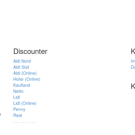
Discounter
K
Aldi Nord
I
Aldi Süd
D
Aldi (Online)
Hofer (Online)
K
Kaufland
Netto
Lidl
s
Lidl (Online)
s
Penny
e
Real
.
.
.
.
.
.
.
.
.
.