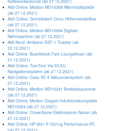
Kaffeevollautomat (ab 27.12.2021)
Aldi Online: Medion MD10368 Warmhalteplatte
(ab 27.12.2021)
Aldi Online: Schreibtisch Onno Höhenverstellbar
(ab 27.12.2021)
Aldi Online: Medion MD15694 Digitale
Nähmaschine (ab 27.12.2021)
Aldi Nord: Ambiano DST-1 Toaster (ab
22.12.2021)
Aldi Online: Buschbeck Faro Loungefeuer (ab
27.12.2021)
Aldi Online: TomTom Via 53 EU
Navigationssystem (ab 27.12.2021)
Aldi Online: Caso VC 9 Vakuumiersystem (ab
27.12.2021)
Aldi Online: Medion MD10241 Brotbackautomat
(ab 27.12.2021)
Aldi Online: Medion Doppel-Induktionskochplatte
MD15324 (ab 27.12.2021)
Aldi Online: Crownflame Elektrokamin Naran (ab
27.12.2021)
Aldi Online: HP M01-F1521ng Performance-PC
(ab 27.12.2021)