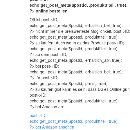
echo get_post_meta($postid, ‚produkttitel‘, true);
?> online bestellen
Oft ist
post->ID;
echo get_post_meta($postid, ‚erhaltlich_bei‘, true);
?> nicht immer die preiswerteste Möglichkeit,
post->ID
echo get_post_meta($postid, ‚produkttitel‘, true);
?> zu kaufen. Auch wenn es das Produkt:
post->ID;
echo get_post_meta($postid, ‚produkttitel‘, true);
?> ab dem
post->ID;
echo get_post_meta($postid, ‚erhaltlich_ab‘, true);
?> bei
post->ID;
echo get_post_meta($postid, ‚erhaltlich_bei‘, true);
?> für
post->ID;
echo get_post_meta($postid, ‚preis‘, true);
?> zu kaufen gibt kann es sein, dass Du es Online gün
post->ID;
echo get_post_meta($postid, ‚produkttitel‘, true);
?> bei Amazon an:
post->ID;
echo get_post_meta($postid, ‚produkttitel‘, true);
?> bei Amazon ansehen