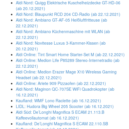
Aldi Nord: Quigg Elektrische Kuschelheizdecke GT-HD-06
(ab 20.12.2021)
Aldi Nord: Blaupunkt RCD 204 CD-Radio (ab 22.12.2021)
Aldi Nord: Ambiano GT-AF-05 Heißluftfritteuse (ab
22.12.2021)
Aldi Nord: Ambiano Küchenmaschine mit WLAN (ab
22.12.2021)
Aldi Nord: Novitesse Luxus 3-Kammer-Kissen (ab
20.12.2021)
Aldi Online: Tint Smart Home Starter-Set M (ab 22.12.2021)
Aldi Online: Medion Life P85289 Stereo-Internetradio (ab
22.12.2021)
Aldi Online: Medion Erazer Mage X10 Wireless Gaming
Headset (ab 22.12.2021)
Aldi Online: Ariete 909 Pizzaofen (ab 22.12.2021)
Aldi Nord: Maginon QC-707SE WiFi Quadrokopter (ab
16.12.2021)
Kaufland: WMF Lono Raclette (ab 16.12.2021)
LIDL: Hudora Big Wheel 205 Scooter (ab 16.12.2021)
Aldi Süd: De’Longhi Magnifica S ECAM 21.113.B
Kaffeevollautomat (ab 16.12.2021)
Kaufland: De’Longhi Magnifica S ECAM 22.110.SB