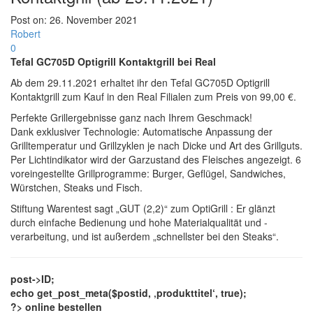
Post on:
26. November 2021
Robert
0
Tefal GC705D Optigrill Kontaktgrill bei Real
Ab dem 29.11.2021 erhaltet ihr den Tefal GC705D Optigrill
Kontaktgrill zum Kauf in den Real Filialen zum Preis von 99,00 €.
Perfekte Grillergebnisse ganz nach Ihrem Geschmack!
Dank exklusiver Technologie: Automatische Anpassung der
Grilltemperatur und Grillzyklen je nach Dicke und Art des Grillguts.
Per Lichtindikator wird der Garzustand des Fleisches angezeigt. 6
voreingestellte Grillprogramme: Burger, Geflügel, Sandwiches,
Würstchen, Steaks und Fisch.
Stiftung Warentest sagt „GUT (2,2)“ zum OptiGrill : Er glänzt
durch einfache Bedienung und hohe Materialqualität und -
verarbeitung, und ist außerdem „schnellster bei den Steaks“.
post->ID;
echo get_post_meta($postid, ‚produkttitel‘, true);
?> online bestellen