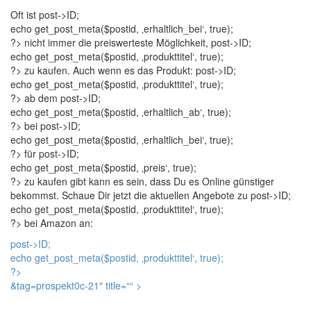
Oft ist
post->ID;
echo get_post_meta($postid, ‚erhaltlich_bei‘, true);
?> nicht immer die preiswerteste Möglichkeit,
post->ID;
echo get_post_meta($postid, ‚produkttitel‘, true);
?> zu kaufen. Auch wenn es das Produkt:
post->ID;
echo get_post_meta($postid, ‚produkttitel‘, true);
?> ab dem
post->ID;
echo get_post_meta($postid, ‚erhaltlich_ab‘, true);
?> bei
post->ID;
echo get_post_meta($postid, ‚erhaltlich_bei‘, true);
?> für
post->ID;
echo get_post_meta($postid, ‚preis‘, true);
?> zu kaufen gibt kann es sein, dass Du es Online günstiger
bekommst. Schaue Dir jetzt die aktuellen Angebote zu
post->ID;
echo get_post_meta($postid, ‚produkttitel‘, true);
?> bei Amazon an:
post->ID;
echo get_post_meta($postid, ‚produkttitel‘, true);
?>
&tag=prospekt0c-21″ title=“
“ >