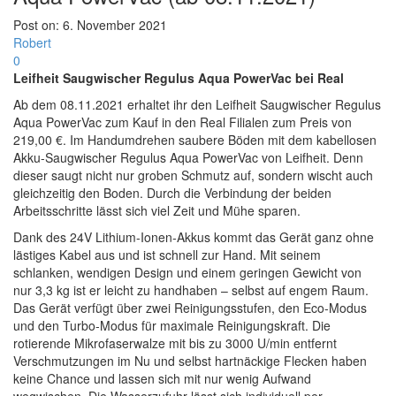
Post on:
6. November 2021
Robert
0
Leifheit Saugwischer Regulus Aqua PowerVac bei Real
Ab dem 08.11.2021 erhaltet ihr den Leifheit Saugwischer Regulus
Aqua PowerVac zum Kauf in den Real Filialen zum Preis von
219,00 €. Im Handumdrehen saubere Böden mit dem kabellosen
Akku-Saugwischer Regulus Aqua PowerVac von Leifheit. Denn
dieser saugt nicht nur groben Schmutz auf, sondern wischt auch
gleichzeitig den Boden. Durch die Verbindung der beiden
Arbeitsschritte lässt sich viel Zeit und Mühe sparen.
Dank des 24V Lithium-Ionen-Akkus kommt das Gerät ganz ohne
lästiges Kabel aus und ist schnell zur Hand. Mit seinem
schlanken, wendigen Design und einem geringen Gewicht von
nur 3,3 kg ist er leicht zu handhaben – selbst auf engem Raum.
Das Gerät verfügt über zwei Reinigungsstufen, den Eco-Modus
und den Turbo-Modus für maximale Reinigungskraft. Die
rotierende Mikrofaserwalze mit bis zu 3000 U/min entfernt
Verschmutzungen im Nu und selbst hartnäckige Flecken haben
keine Chance und lassen sich mit nur wenig Aufwand