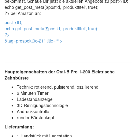
bekommst. Schaue Dir jetzt die aktuellen Angebote zu
post->ID;
echo get_post_meta($postid, ‚produkttitel‘, true);
?> bei Amazon an:
post->ID;
echo get_post_meta($postid, ‚produkttitel‘, true);
?>
&tag=prospekt0c-21″ title=“
“ >
Haupteigenschaften der Oral-B Pro 1-200 Elektrische
Zahnbürste
Technik: rotierend, pulsierend, oszillierend
2 Minuten Timer
Ladestandanzeige
3D-Reinigungstechnologie
Andruckkontrolle
runder Bürstenkopf
Lieferumfang:
1 Handstück mit Ladestation