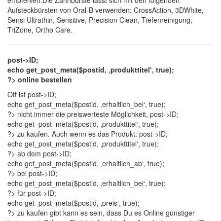
empfehlen.Die Zahnbürste lässt sich mit den folgenden
Aufsteckbürsten von Oral-B verwenden: CrossAction, 3DWhite,
Sensi Ultrathin, Sensitive, Precision Clean, Tiefenreinigung,
TriZone, Ortho Care.
post->ID;
echo get_post_meta($postid, ‚produkttitel‘, true);
?> online bestellen
Oft ist
post->ID;
echo get_post_meta($postid, ‚erhaltlich_bei‘, true);
?> nicht immer die preiswerteste Möglichkeit,
post->ID;
echo get_post_meta($postid, ‚produkttitel‘, true);
?> zu kaufen. Auch wenn es das Produkt:
post->ID;
echo get_post_meta($postid, ‚produkttitel‘, true);
?> ab dem
post->ID;
echo get_post_meta($postid, ‚erhaltlich_ab‘, true);
?> bei
post->ID;
echo get_post_meta($postid, ‚erhaltlich_bei‘, true);
?> für
post->ID;
echo get_post_meta($postid, ‚preis‘, true);
?> zu kaufen gibt kann es sein, dass Du es Online günstiger