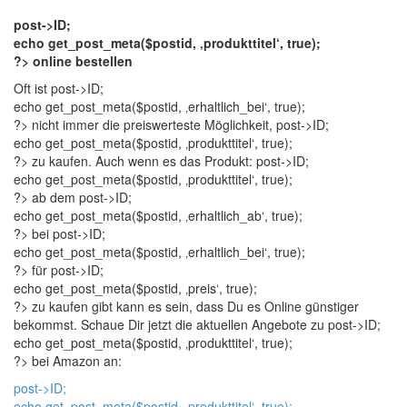
post->ID;
echo get_post_meta($postid, ‚produkttitel‘, true);
?> online bestellen
Oft ist
post->ID;
echo get_post_meta($postid, ‚erhaltlich_bei‘, true);
?> nicht immer die preiswerteste Möglichkeit,
post->ID;
echo get_post_meta($postid, ‚produkttitel‘, true);
?> zu kaufen. Auch wenn es das Produkt:
post->ID;
echo get_post_meta($postid, ‚produkttitel‘, true);
?> ab dem
post->ID;
echo get_post_meta($postid, ‚erhaltlich_ab‘, true);
?> bei
post->ID;
echo get_post_meta($postid, ‚erhaltlich_bei‘, true);
?> für
post->ID;
echo get_post_meta($postid, ‚preis‘, true);
?> zu kaufen gibt kann es sein, dass Du es Online günstiger
bekommst. Schaue Dir jetzt die aktuellen Angebote zu
post->ID;
echo get_post_meta($postid, ‚produkttitel‘, true);
?> bei Amazon an:
post->ID;
echo get_post_meta($postid, ‚produkttitel‘, true);