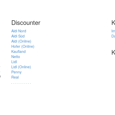
Discounter
K
Aldi Nord
I
Aldi Süd
D
Aldi (Online)
Hofer (Online)
K
Kaufland
Netto
Lidl
s
Lidl (Online)
s
Penny
e
Real
.
.
.
.
.
.
.
.
.
.