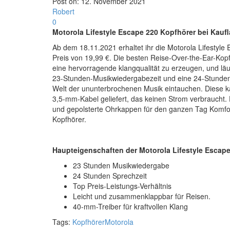
Post on:
12. November 2021
Robert
0
Motorola Lifestyle Escape 220 Kopfhörer bei Kauf
Ab dem 18.11.2021 erhaltet ihr die Motorola Lifestyle
Preis von 19,99 €. Die besten Reise-Over-the-Ear-Kop
eine hervorragende klangqualität zu erzeugen, und läuf
23-Stunden-Musikwiedergabezeit und eine 24-Stunden-Ge
Welt der ununterbrochenen Musik eintauchen. Diese 
3,5-mm-Kabel geliefert, das keinen Strom verbraucht. D
und gepolsterte Ohrkappen für den ganzen Tag Komfor
Kopfhörer.
Haupteigenschaften der Motorola Lifestyle Escap
23 Stunden Musikwiedergabe
24 Stunden Sprechzeit
Top Preis-Leistungs-Verhältnis
Leicht und zusammenklappbar für Reisen.
40-mm-Treiber für kraftvollen Klang
Tags:
Kopfhörer
Motorola