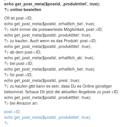
echo get_post_meta($postid, ‚produkttitel‘, true);
?> online bestellen
Oft ist
post->ID;
echo get_post_meta($postid, ‚erhaltlich_bei‘, true);
?> nicht immer die preiswerteste Möglichkeit,
post->ID;
echo get_post_meta($postid, ‚produkttitel‘, true);
?> zu kaufen. Auch wenn es das Produkt:
post->ID;
echo get_post_meta($postid, ‚produkttitel‘, true);
?> ab dem
post->ID;
echo get_post_meta($postid, ‚erhaltlich_ab‘, true);
?> bei
post->ID;
echo get_post_meta($postid, ‚erhaltlich_bei‘, true);
?> für
post->ID;
echo get_post_meta($postid, ‚preis‘, true);
?> zu kaufen gibt kann es sein, dass Du es Online günstiger
bekommst. Schaue Dir jetzt die aktuellen Angebote zu
post->ID;
echo get_post_meta($postid, ‚produkttitel‘, true);
?> bei Amazon an:
post->ID;
echo get_post_meta($postid, ‚produkttitel‘, true);
?>