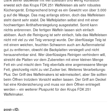
Dank seiner Bauweise mit viel Edelstahl und wenig Kunststoff
erweist sich das Krups FDK 251 Waffeleisen als sehr robustes
Küchengerät. Entsprechend bringt es ein Gewicht von über 3.000
g auf die Waage. Das mag anfangs stören, doch das Waffeleisen
steht damit sehr stabil. Die Waffelplatten selbst sind mit einer
hochwertigen Antihaftversiegelung ausgestattet. Somit kann
nichts anbrennen. Die fertigen Waffeln lassen sich einfach
ablösen. Auch die Reinigung ist sehr einfach, falls das Waffeleisen
nicht mit viel zu viel Teig versorgt wurde. Der überflüssige Teig ist
mit einem weichen, feuchten Schwamm auch am Außenmaterial
gut zu entfernen, obwohl die Backplatten versiegelt und nicht
herausnehmbar sind. Wer überflüssiges Reinigen verhindern will,
streicht die Platten vor dem Zubereiten mit einer kleinen Menge
Fett ein und mischt dem Teig ebenfalls eine angemessene Menge
Fett, gleichzeitig nicht zu viel Zucker bei. Weiteres Verarbeitungs-
Plus: Der Griff des Waffelmakers ist wärmeisoliert, aber Sie sollten
beim Öffnen trotzdem Vorsicht walten lassen. Der Griff am Deckel
hat eine Kindersicherung und muss vor dem Öffnen entriegelt
werden – ein weiterer Pluspunkt für den Krups FDK 251
Waffelmaker.
post->ID;