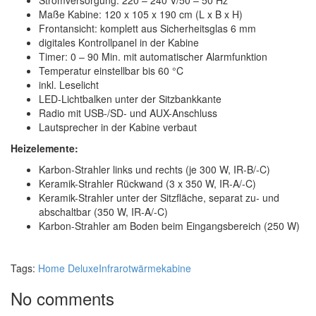
Stromversorgung: 220 – 240 V/50 – 50 Hz
Maße Kabine: 120 x 105 x 190 cm (L x B x H)
Frontansicht: komplett aus Sicherheitsglas 6 mm
digitales Kontrollpanel in der Kabine
Timer: 0 – 90 Min. mit automatischer Alarmfunktion
Temperatur einstellbar bis 60 °C
inkl. Leselicht
LED-Lichtbalken unter der Sitzbankkante
Radio mit USB-/SD- und AUX-Anschluss
Lautsprecher in der Kabine verbaut
Heizelemente:
Karbon-Strahler links und rechts (je 300 W, IR-B/-C)
Keramik-Strahler Rückwand (3 x 350 W, IR-A/-C)
Keramik-Strahler unter der Sitzfläche, separat zu- und
abschaltbar (350 W, IR-A/-C)
Karbon-Strahler am Boden beim Eingangsbereich (250 W)
Tags:
Home Deluxe
Infrarotwärmekabine
No comments