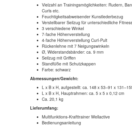
Vielzahl an Trainingsmöglichkeiten: Rudern, Bank
Curls etc.
Feuchtigkeitsabweisender Kunstlederbezug
Verstellbarer Seilzug für unterschiedliche Fitnes
3 verschiedene Winkel
7-fache Höhenverstellung
4-fache Höhenverstellung Curl-Pult
Rückenlehne mit 7 Neigungswinkeln
Ø, Widerstandsbänder: ca. 9 mm
Seilzug mit Griffen
Standfüße mit Schutzkappen
Farbe: schwarz
Abmessungen/Gewicht:
L x B x H, aufgestellt: ca. 148 x 53–91 x 131–1
L x B x H, Hauptrahmen: ca. 5 x 5 x 0,12 cm
Ca. 20,1 kg
Lieferumfang:
Multifunktions-Krafttrainer Wellactive
Bedienungsanleitung