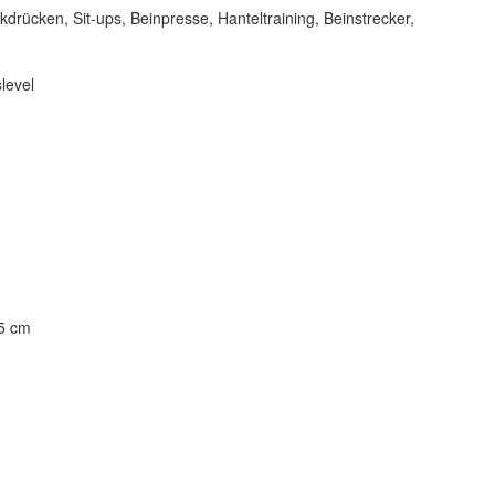
drücken, Sit-ups, Beinpresse, Hanteltraining, Beinstrecker,
slevel
55 cm