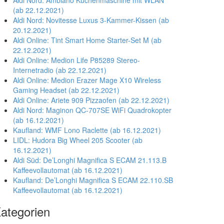
Aldi Nord: Ambiano Küchenmaschine mit WLAN
(ab 22.12.2021)
Aldi Nord: Novitesse Luxus 3-Kammer-Kissen (ab
20.12.2021)
Aldi Online: Tint Smart Home Starter-Set M (ab
22.12.2021)
Aldi Online: Medion Life P85289 Stereo-
Internetradio (ab 22.12.2021)
Aldi Online: Medion Erazer Mage X10 Wireless
Gaming Headset (ab 22.12.2021)
Aldi Online: Ariete 909 Pizzaofen (ab 22.12.2021)
Aldi Nord: Maginon QC-707SE WiFi Quadrokopter
(ab 16.12.2021)
Kaufland: WMF Lono Raclette (ab 16.12.2021)
LIDL: Hudora Big Wheel 205 Scooter (ab
16.12.2021)
Aldi Süd: De’Longhi Magnifica S ECAM 21.113.B
Kaffeevollautomat (ab 16.12.2021)
Kaufland: De’Longhi Magnifica S ECAM 22.110.SB
Kaffeevollautomat (ab 16.12.2021)
ategorien