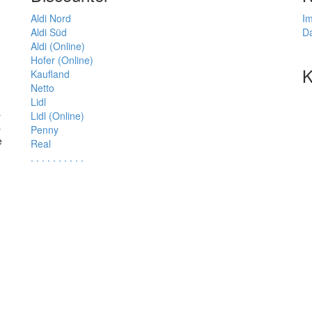
Aldi Nord
I
Aldi Süd
D
Aldi (Online)
Hofer (Online)
K
Kaufland
Netto
Lidl
s
Lidl (Online)
s
Penny
e
Real
.
.
.
.
.
.
.
.
.
.