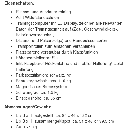
Eigenschaften:
Fitness- und Ausdauertraining
Acht Widerstandsstufen
Trainingscomputer mit LC-Display, zeichnet alle relevanten
Daten der Trainingseinheit auf (Zeit-, Geschwindigkeits-,
Kalorienverbrauchs-,
Distanz- und Pulsanzeige) und Handpulssensoren
Transportrollen zum einfachen Verschieben
Platzsparend verstaubar durch Klappfunktion
Höhenverstellbarer Sitz
Inkl. klappbarer Rückenlehne und mobiler Halterung/Tablet-
Halterung
Farbspezifikation: schwarz, rot
Benutzergewicht: max. 110 kg
Magnetisches Bremssystem
Schwungrad: ca. 1,5 kg
Einstiegshöhe: ca. 55 cm
Abmessungen/Gewicht:
L x B x H, aufgestellt: ca. 94 x 46 x 122 cm
L x B x H, zusammengeklappt: ca. 51 x 46 x 139,5 cm
Ca. 16,9 kg