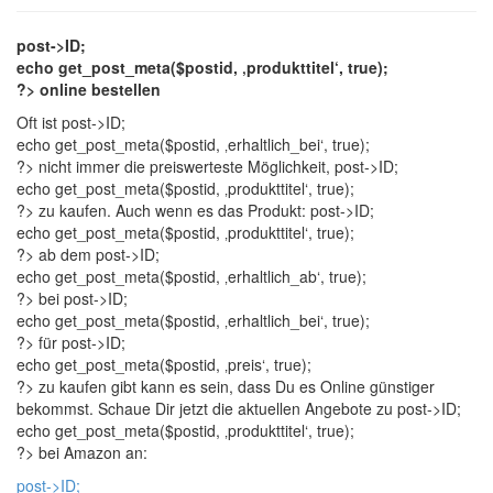
post->ID;
echo get_post_meta($postid, ‚produkttitel‘, true);
?> online bestellen
Oft ist
post->ID;
echo get_post_meta($postid, ‚erhaltlich_bei‘, true);
?> nicht immer die preiswerteste Möglichkeit,
post->ID;
echo get_post_meta($postid, ‚produkttitel‘, true);
?> zu kaufen. Auch wenn es das Produkt:
post->ID;
echo get_post_meta($postid, ‚produkttitel‘, true);
?> ab dem
post->ID;
echo get_post_meta($postid, ‚erhaltlich_ab‘, true);
?> bei
post->ID;
echo get_post_meta($postid, ‚erhaltlich_bei‘, true);
?> für
post->ID;
echo get_post_meta($postid, ‚preis‘, true);
?> zu kaufen gibt kann es sein, dass Du es Online günstiger
bekommst. Schaue Dir jetzt die aktuellen Angebote zu
post->ID;
echo get_post_meta($postid, ‚produkttitel‘, true);
?> bei Amazon an:
post->ID;