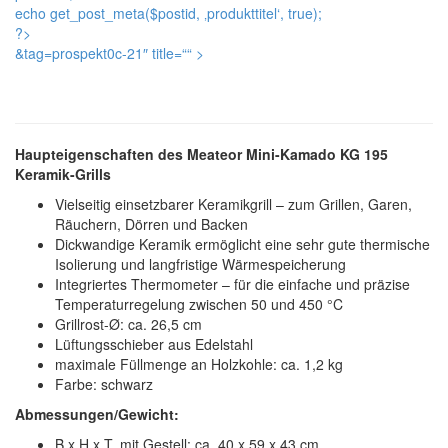
echo get_post_meta($postid, ‚produkttitel‘, true);
?>
&tag=prospekt0c-21″ title=“
“ >
Haupteigenschaften des Meateor Mini-Kamado KG 195
Keramik-Grills
Vielseitig einsetzbarer Keramikgrill – zum Grillen, Garen,
Räuchern, Dörren und Backen
Dickwandige Keramik ermöglicht eine sehr gute thermische
Isolierung und langfristige Wärmespeicherung
Integriertes Thermometer – für die einfache und präzise
Temperaturregelung zwischen 50 und 450 °C
Grillrost-Ø: ca. 26,5 cm
Lüftungsschieber aus Edelstahl
maximale Füllmenge an Holzkohle: ca. 1,2 kg
Farbe: schwarz
Abmessungen/Gewicht:
B x H x T, mit Gestell: ca. 40 x 59 x 43 cm