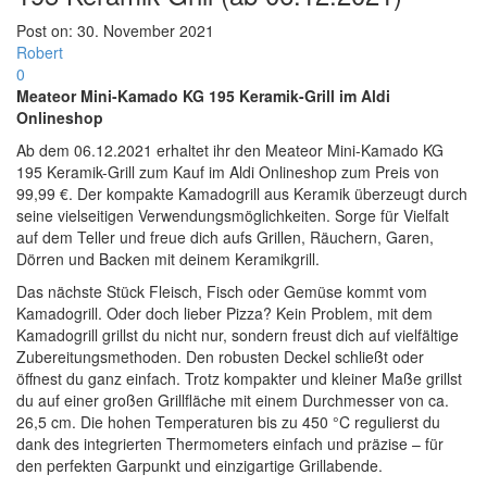
Post on:
30. November 2021
Robert
0
Meateor Mini-Kamado KG 195 Keramik-Grill im Aldi
Onlineshop
Ab dem 06.12.2021 erhaltet ihr den Meateor Mini-Kamado KG
195 Keramik-Grill zum Kauf im Aldi Onlineshop zum Preis von
99,99 €. Der kompakte Kamadogrill aus Keramik überzeugt durch
seine vielseitigen Verwendungsmöglichkeiten. Sorge für Vielfalt
auf dem Teller und freue dich aufs Grillen, Räuchern, Garen,
Dörren und Backen mit deinem Keramikgrill.
Das nächste Stück Fleisch, Fisch oder Gemüse kommt vom
Kamadogrill. Oder doch lieber Pizza? Kein Problem, mit dem
Kamadogrill grillst du nicht nur, sondern freust dich auf vielfältige
Zubereitungsmethoden. Den robusten Deckel schließt oder
öffnest du ganz einfach. Trotz kompakter und kleiner Maße grillst
du auf einer großen Grillfläche mit einem Durchmesser von ca.
26,5 cm. Die hohen Temperaturen bis zu 450 °C regulierst du
dank des integrierten Thermometers einfach und präzise – für
den perfekten Garpunkt und einzigartige Grillabende.