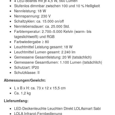
4 LED-Boards mit je 4,5 W, 560 Lumen
Stufenlos dimmbar zwischen 100 und 10 % Helligkeit
Nennleistung: 18 W
Nennspannung: 230 V
Schaltzyklen: ca. 15.000 on/off
Nennlebensdauer: ca. 25.000 Std.
Farbtemperatur: 2.700–5.000 Kelvin (warm- bis
tageslichtweiß) und RGB
Farbwiedergabe ≥ 80
Leuchtmittel Leistung gesamt: 18 W
Leuchtmittel Lumen gesamt: 2.240 lm
Gemessene Gesamtleistung: 20 W (tatsächlich)
Gemessene Gesamtlumen: 1.100 Lumen (tatsächlich)
Schutzart: IP20
Schutzklasse: II
Abmessungen/Gewicht:
L x B x H: ca. 73 x 12 x 15,5 cm
Ca. 1,2 kg
Lieferumfang:
LED-Deckenleuchte Leuchten Direkt LOLAsmart Sabi
LOLA Infrarot-Fernbedienung