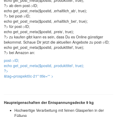
echo get_post_meta($postid, ‚produkttitel‘, true);
?> ab dem
post->ID;
echo get_post_meta($postid, ‚erhaltlich_ab‘, true);
?> bei
post->ID;
echo get_post_meta($postid, ‚erhaltlich_bei‘, true);
?> für
post->ID;
echo get_post_meta($postid, ‚preis‘, true);
?> zu kaufen gibt kann es sein, dass Du es Online günstiger
bekommst. Schaue Dir jetzt die aktuellen Angebote zu
post->ID;
echo get_post_meta($postid, ‚produkttitel‘, true);
?> bei Amazon an:
post->ID;
echo get_post_meta($postid, ‚produkttitel‘, true);
?>
&tag=prospekt0c-21″ title=“
“ >
Haupteigenschaften der Entspannungsdecke 9 kg
Hochwertige Verarbeitung mit feinen Glasperlen in der
Füllung