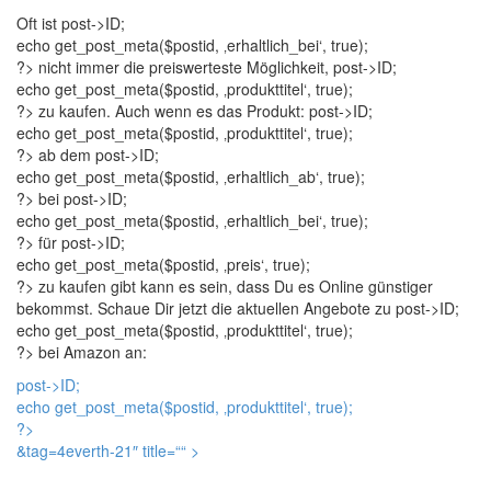
Oft ist
post->ID;
echo get_post_meta($postid, ‚erhaltlich_bei‘, true);
?> nicht immer die preiswerteste Möglichkeit,
post->ID;
echo get_post_meta($postid, ‚produkttitel‘, true);
?> zu kaufen. Auch wenn es das Produkt:
post->ID;
echo get_post_meta($postid, ‚produkttitel‘, true);
?> ab dem
post->ID;
echo get_post_meta($postid, ‚erhaltlich_ab‘, true);
?> bei
post->ID;
echo get_post_meta($postid, ‚erhaltlich_bei‘, true);
?> für
post->ID;
echo get_post_meta($postid, ‚preis‘, true);
?> zu kaufen gibt kann es sein, dass Du es Online günstiger
bekommst. Schaue Dir jetzt die aktuellen Angebote zu
post->ID;
echo get_post_meta($postid, ‚produkttitel‘, true);
?> bei Amazon an:
post->ID;
echo get_post_meta($postid, ‚produkttitel‘, true);
?>
&tag=4everth-21″ title=“
“ >