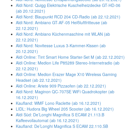
Aldi Nord: Quigg Elektrische Kuschelheizdecke GT-HD-06
(ab 20.12.2021)
Aldi Nord: Blaupunkt RCD 204 CD-Radio (ab 22.12.2021)
Aldi Nord: Ambiano GT-AF-05 Heißluftfritteuse (ab
22.12.2021)
Aldi Nord: Ambiano Küchenmaschine mit WLAN (ab
22.12.2021)
Aldi Nord: Novitesse Luxus 3-Kammer-Kissen (ab
20.12.2021)
Aldi Online: Tint Smart Home Starter-Set M (ab 22.12.2021)
Aldi Online: Medion Life P85289 Stereo-Internetradio (ab
22.12.2021)
Aldi Online: Medion Erazer Mage X10 Wireless Gaming
Headset (ab 22.12.2021)
Aldi Online: Ariete 909 Pizzaofen (ab 22.12.2021)
Aldi Nord: Maginon QC-707SE WiFi Quadrokopter (ab
16.12.2021)
Kaufland: WMF Lono Raclette (ab 16.12.2021)
LIDL: Hudora Big Wheel 205 Scooter (ab 16.12.2021)
Aldi Süd: De’Longhi Magnifica S ECAM 21.113.B
Kaffeevollautomat (ab 16.12.2021)
Kaufland: De’Longhi Magnifica S ECAM 22.110.SB