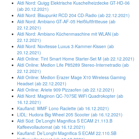
Aldi Nord: Quigg Elektrische Kuschelheizdecke GT-HD-06
(ab 20.12.2021)
Aldi Nord: Blaupunkt RCD 204 CD-Radio (ab 22.12.2021)
Aldi Nord: Ambiano GT-AF-05 Heißluftfritteuse (ab
22.12.2021)
Aldi Nord: Ambiano Küchenmaschine mit WLAN (ab
22.12.2021)
Aldi Nord: Novitesse Luxus 3-Kammer-Kissen (ab
20.12.2021)
Aldi Online: Tint Smart Home Starter-Set M (ab 22.12.2021)
Aldi Online: Medion Life P85289 Stereo-Internetradio (ab
22.12.2021)
Aldi Online: Medion Erazer Mage X10 Wireless Gaming
Headset (ab 22.12.2021)
Aldi Online: Ariete 909 Pizzaofen (ab 22.12.2021)
Aldi Nord: Maginon QC-707SE WiFi Quadrokopter (ab
16.12.2021)
Kaufland: WMF Lono Raclette (ab 16.12.2021)
LIDL: Hudora Big Wheel 205 Scooter (ab 16.12.2021)
Aldi Süd: De’Longhi Magnifica S ECAM 21.113.B
Kaffeevollautomat (ab 16.12.2021)
Kaufland: De’Longhi Magnifica S ECAM 22.110.SB