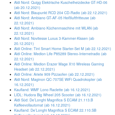
Aldi Nord: Quigg Elektrische Kuschelheizdecke GT-HD-06
(ab 20.12.2021)
Aldi Nord: Blaupunkt RCD 204 CD-Radio (ab 22.12.2021)
Aldi Nord: Ambiano GT-AF-05 Heißluftfritteuse (ab
22.12.2021)
Aldi Nord: Ambiano Küchenmaschine mit WLAN (ab
22.12.2021)
Aldi Nord: Novitesse Luxus 3-Kammer-Kissen (ab
20.12.2021)
Aldi Online: Tint Smart Home Starter-Set M (ab 22.12.2021)
Aldi Online: Medion Life P85289 Stereo-Internetradio (ab
22.12.2021)
Aldi Online: Medion Erazer Mage X10 Wireless Gaming
Headset (ab 22.12.2021)
Aldi Online: Ariete 909 Pizzaofen (ab 22.12.2021)
Aldi Nord: Maginon QC-707SE WiFi Quadrokopter (ab
16.12.2021)
Kaufland: WMF Lono Raclette (ab 16.12.2021)
LIDL: Hudora Big Wheel 205 Scooter (ab 16.12.2021)
Aldi Süd: De’Longhi Magnifica S ECAM 21.113.B
Kaffeevollautomat (ab 16.12.2021)
Kaufland: De’Longhi Magnifica S ECAM 22.110.SB