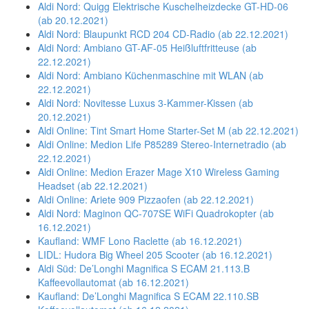
Aldi Nord: Quigg Elektrische Kuschelheizdecke GT-HD-06
(ab 20.12.2021)
Aldi Nord: Blaupunkt RCD 204 CD-Radio (ab 22.12.2021)
Aldi Nord: Ambiano GT-AF-05 Heißluftfritteuse (ab
22.12.2021)
Aldi Nord: Ambiano Küchenmaschine mit WLAN (ab
22.12.2021)
Aldi Nord: Novitesse Luxus 3-Kammer-Kissen (ab
20.12.2021)
Aldi Online: Tint Smart Home Starter-Set M (ab 22.12.2021)
Aldi Online: Medion Life P85289 Stereo-Internetradio (ab
22.12.2021)
Aldi Online: Medion Erazer Mage X10 Wireless Gaming
Headset (ab 22.12.2021)
Aldi Online: Ariete 909 Pizzaofen (ab 22.12.2021)
Aldi Nord: Maginon QC-707SE WiFi Quadrokopter (ab
16.12.2021)
Kaufland: WMF Lono Raclette (ab 16.12.2021)
LIDL: Hudora Big Wheel 205 Scooter (ab 16.12.2021)
Aldi Süd: De’Longhi Magnifica S ECAM 21.113.B
Kaffeevollautomat (ab 16.12.2021)
Kaufland: De’Longhi Magnifica S ECAM 22.110.SB