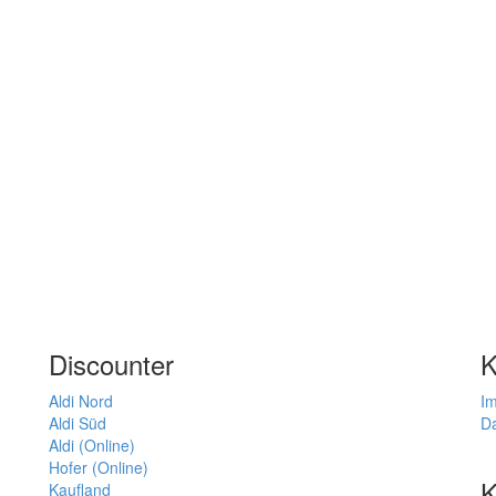
Discounter
K
Aldi Nord
I
Aldi Süd
D
Aldi (Online)
Hofer (Online)
K
Kaufland