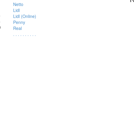
Netto
Lidl
s
Lidl (Online)
s
Penny
e
Real
.
.
.
.
.
.
.
.
.
.