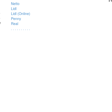
Netto
Lidl
s
Lidl (Online)
s
Penny
e
Real
.
.
.
.
.
.
.
.
.
.