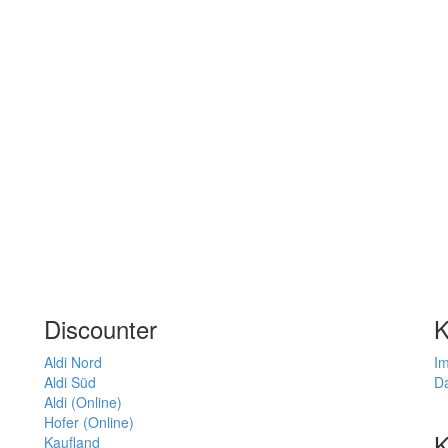
Discounter
K
Aldi Nord
I
Aldi Süd
D
Aldi (Online)
Hofer (Online)
K
Kaufland