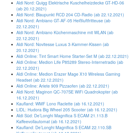
Aldi Nord: Quigg Elektrische Kuschelheizdecke GT-HD-06
(ab 20.12.2021)
Aldi Nord: Blaupunkt RCD 204 CD-Radio (ab 22.12.2021)
Aldi Nord: Ambiano GT-AF-05 Heißluftfritteuse (ab
22.12.2021)
Aldi Nord: Ambiano Küchenmaschine mit WLAN (ab
22.12.2021)
Aldi Nord: Novitesse Luxus 3-Kammer-Kissen (ab
20.12.2021)
Aldi Online: Tint Smart Home Starter-Set M (ab 22.12.2021)
Aldi Online: Medion Life P85289 Stereo-Internetradio (ab
22.12.2021)
Aldi Online: Medion Erazer Mage X10 Wireless Gaming
Headset (ab 22.12.2021)
Aldi Online: Ariete 909 Pizzaofen (ab 22.12.2021)
Aldi Nord: Maginon QC-707SE WiFi Quadrokopter (ab
16.12.2021)
Kaufland: WMF Lono Raclette (ab 16.12.2021)
LIDL: Hudora Big Wheel 205 Scooter (ab 16.12.2021)
Aldi Süd: De’Longhi Magnifica S ECAM 21.113.B
Kaffeevollautomat (ab 16.12.2021)
Kaufland: De’Longhi Magnifica S ECAM 22.110.SB