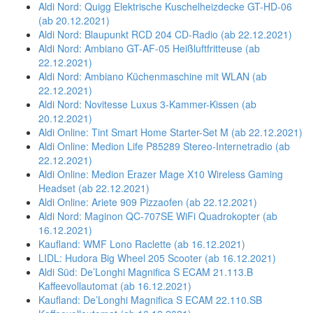
Aldi Nord: Quigg Elektrische Kuschelheizdecke GT-HD-06
(ab 20.12.2021)
Aldi Nord: Blaupunkt RCD 204 CD-Radio (ab 22.12.2021)
Aldi Nord: Ambiano GT-AF-05 Heißluftfritteuse (ab
22.12.2021)
Aldi Nord: Ambiano Küchenmaschine mit WLAN (ab
22.12.2021)
Aldi Nord: Novitesse Luxus 3-Kammer-Kissen (ab
20.12.2021)
Aldi Online: Tint Smart Home Starter-Set M (ab 22.12.2021)
Aldi Online: Medion Life P85289 Stereo-Internetradio (ab
22.12.2021)
Aldi Online: Medion Erazer Mage X10 Wireless Gaming
Headset (ab 22.12.2021)
Aldi Online: Ariete 909 Pizzaofen (ab 22.12.2021)
Aldi Nord: Maginon QC-707SE WiFi Quadrokopter (ab
16.12.2021)
Kaufland: WMF Lono Raclette (ab 16.12.2021)
LIDL: Hudora Big Wheel 205 Scooter (ab 16.12.2021)
Aldi Süd: De’Longhi Magnifica S ECAM 21.113.B
Kaffeevollautomat (ab 16.12.2021)
Kaufland: De’Longhi Magnifica S ECAM 22.110.SB