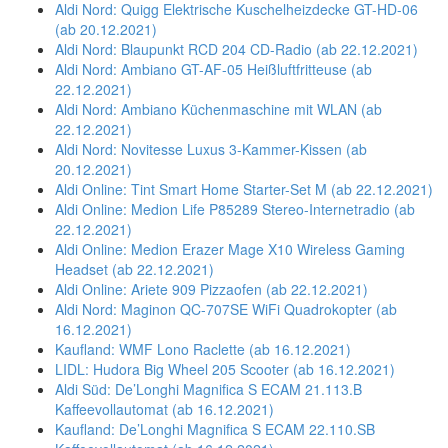
Aldi Nord: Quigg Elektrische Kuschelheizdecke GT-HD-06
(ab 20.12.2021)
Aldi Nord: Blaupunkt RCD 204 CD-Radio (ab 22.12.2021)
Aldi Nord: Ambiano GT-AF-05 Heißluftfritteuse (ab
22.12.2021)
Aldi Nord: Ambiano Küchenmaschine mit WLAN (ab
22.12.2021)
Aldi Nord: Novitesse Luxus 3-Kammer-Kissen (ab
20.12.2021)
Aldi Online: Tint Smart Home Starter-Set M (ab 22.12.2021)
Aldi Online: Medion Life P85289 Stereo-Internetradio (ab
22.12.2021)
Aldi Online: Medion Erazer Mage X10 Wireless Gaming
Headset (ab 22.12.2021)
Aldi Online: Ariete 909 Pizzaofen (ab 22.12.2021)
Aldi Nord: Maginon QC-707SE WiFi Quadrokopter (ab
16.12.2021)
Kaufland: WMF Lono Raclette (ab 16.12.2021)
LIDL: Hudora Big Wheel 205 Scooter (ab 16.12.2021)
Aldi Süd: De’Longhi Magnifica S ECAM 21.113.B
Kaffeevollautomat (ab 16.12.2021)
Kaufland: De’Longhi Magnifica S ECAM 22.110.SB