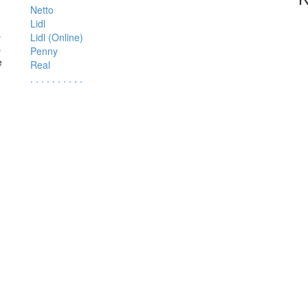
Netto
Lidl
s
Lidl (Online)
s
Penny
e
Real
.
.
.
.
.
.
.
.
.
.