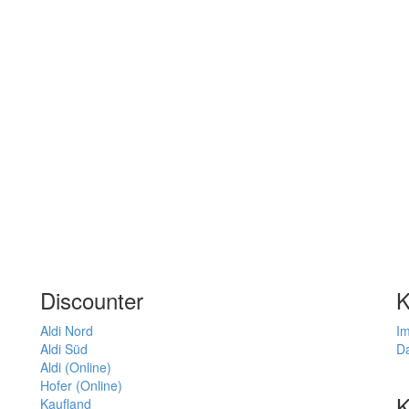
Discounter
K
Aldi Nord
I
Aldi Süd
D
Aldi (Online)
Hofer (Online)
K
Kaufland