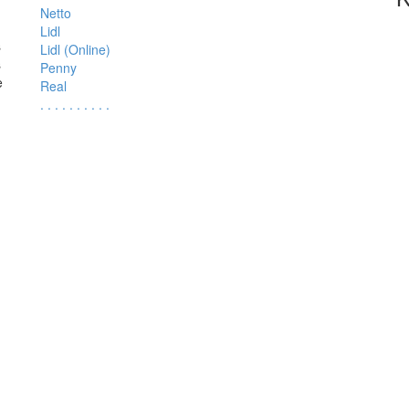
Netto
Lidl
s
Lidl (Online)
s
Penny
e
Real
.
.
.
.
.
.
.
.
.
.