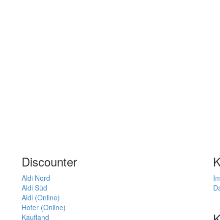
Discounter
K
Aldi Nord
I
Aldi Süd
D
Aldi (Online)
Hofer (Online)
K
Kaufland