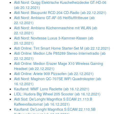
Aldi Nord: Quigg Elektrische Kuschelheizdecke GT-HD-06
(ab 20.12.2021)
Aldi Nord: Blaupunkt RCD 204 CD-Radio (ab 22.12.2021)
Aldi Nord: Ambiano GT-AF-05 Heißluftfritteuse (ab
22.12.2021)
Aldi Nord: Ambiano Küchenmaschine mit WLAN (ab
22.12.2021)
Aldi Nord: Novitesse Luxus 3-Kammer-Kissen (ab
20.12.2021)
Aldi Online: Tint Smart Home Starter-Set M (ab 22.12.2021)
Aldi Online: Medion Life P85289 Stereo-Internetradio (ab
22.12.2021)
Aldi Online: Medion Erazer Mage X10 Wireless Gaming
Headset (ab 22.12.2021)
Aldi Online: Ariete 909 Pizzaofen (ab 22.12.2021)
Aldi Nord: Maginon QC-707SE WiFi Quadrokopter (ab
16.12.2021)
Kaufland: WMF Lono Raclette (ab 16.12.2021)
LIDL: Hudora Big Wheel 205 Scooter (ab 16.12.2021)
Aldi Süd: De’Longhi Magnifica S ECAM 21.113.B
Kaffeevollautomat (ab 16.12.2021)
Kaufland: De’Longhi Magnifica S ECAM 22.110.SB