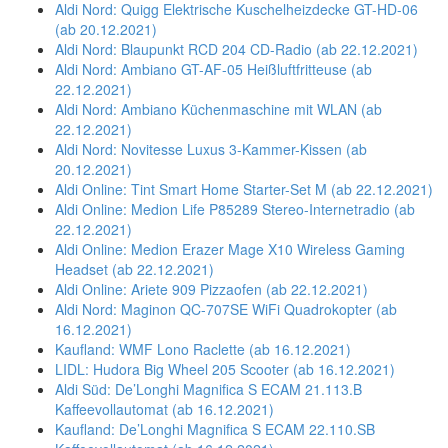
Aldi Nord: Quigg Elektrische Kuschelheizdecke GT-HD-06
(ab 20.12.2021)
Aldi Nord: Blaupunkt RCD 204 CD-Radio (ab 22.12.2021)
Aldi Nord: Ambiano GT-AF-05 Heißluftfritteuse (ab
22.12.2021)
Aldi Nord: Ambiano Küchenmaschine mit WLAN (ab
22.12.2021)
Aldi Nord: Novitesse Luxus 3-Kammer-Kissen (ab
20.12.2021)
Aldi Online: Tint Smart Home Starter-Set M (ab 22.12.2021)
Aldi Online: Medion Life P85289 Stereo-Internetradio (ab
22.12.2021)
Aldi Online: Medion Erazer Mage X10 Wireless Gaming
Headset (ab 22.12.2021)
Aldi Online: Ariete 909 Pizzaofen (ab 22.12.2021)
Aldi Nord: Maginon QC-707SE WiFi Quadrokopter (ab
16.12.2021)
Kaufland: WMF Lono Raclette (ab 16.12.2021)
LIDL: Hudora Big Wheel 205 Scooter (ab 16.12.2021)
Aldi Süd: De’Longhi Magnifica S ECAM 21.113.B
Kaffeevollautomat (ab 16.12.2021)
Kaufland: De’Longhi Magnifica S ECAM 22.110.SB