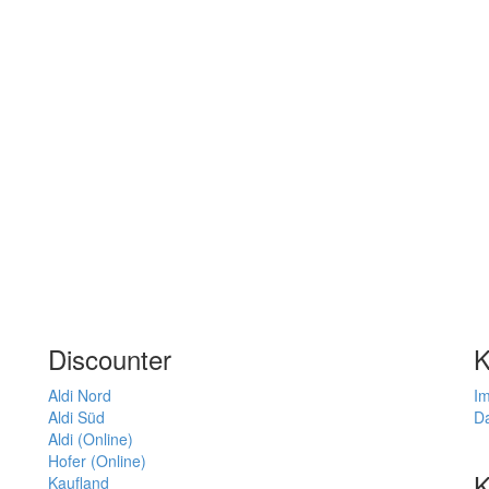
Discounter
K
Aldi Nord
I
Aldi Süd
D
Aldi (Online)
Hofer (Online)
K
Kaufland