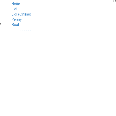
Netto
Lidl
s
Lidl (Online)
s
Penny
e
Real
.
.
.
.
.
.
.
.
.
.