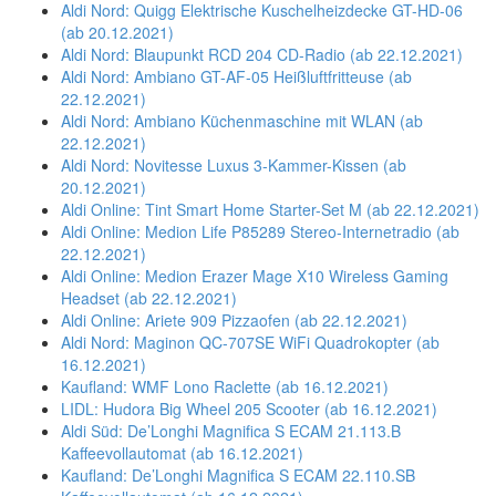
Aldi Nord: Quigg Elektrische Kuschelheizdecke GT-HD-06
(ab 20.12.2021)
Aldi Nord: Blaupunkt RCD 204 CD-Radio (ab 22.12.2021)
Aldi Nord: Ambiano GT-AF-05 Heißluftfritteuse (ab
22.12.2021)
Aldi Nord: Ambiano Küchenmaschine mit WLAN (ab
22.12.2021)
Aldi Nord: Novitesse Luxus 3-Kammer-Kissen (ab
20.12.2021)
Aldi Online: Tint Smart Home Starter-Set M (ab 22.12.2021)
Aldi Online: Medion Life P85289 Stereo-Internetradio (ab
22.12.2021)
Aldi Online: Medion Erazer Mage X10 Wireless Gaming
Headset (ab 22.12.2021)
Aldi Online: Ariete 909 Pizzaofen (ab 22.12.2021)
Aldi Nord: Maginon QC-707SE WiFi Quadrokopter (ab
16.12.2021)
Kaufland: WMF Lono Raclette (ab 16.12.2021)
LIDL: Hudora Big Wheel 205 Scooter (ab 16.12.2021)
Aldi Süd: De’Longhi Magnifica S ECAM 21.113.B
Kaffeevollautomat (ab 16.12.2021)
Kaufland: De’Longhi Magnifica S ECAM 22.110.SB