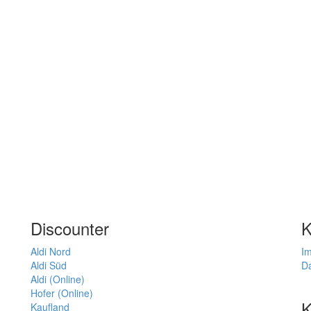
Discounter
K
Aldi Nord
I
Aldi Süd
D
Aldi (Online)
Hofer (Online)
K
Kaufland