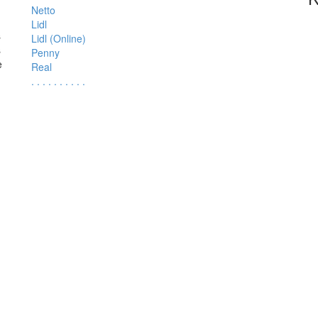
Netto
Lidl
s
Lidl (Online)
s
Penny
e
Real
.
.
.
.
.
.
.
.
.
.