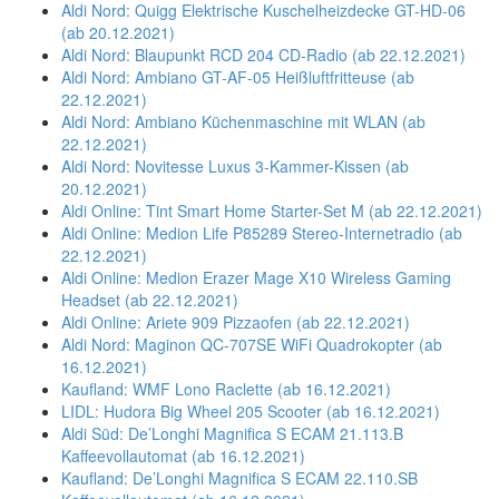
Aldi Nord: Quigg Elektrische Kuschelheizdecke GT-HD-06
(ab 20.12.2021)
Aldi Nord: Blaupunkt RCD 204 CD-Radio (ab 22.12.2021)
Aldi Nord: Ambiano GT-AF-05 Heißluftfritteuse (ab
22.12.2021)
Aldi Nord: Ambiano Küchenmaschine mit WLAN (ab
22.12.2021)
Aldi Nord: Novitesse Luxus 3-Kammer-Kissen (ab
20.12.2021)
Aldi Online: Tint Smart Home Starter-Set M (ab 22.12.2021)
Aldi Online: Medion Life P85289 Stereo-Internetradio (ab
22.12.2021)
Aldi Online: Medion Erazer Mage X10 Wireless Gaming
Headset (ab 22.12.2021)
Aldi Online: Ariete 909 Pizzaofen (ab 22.12.2021)
Aldi Nord: Maginon QC-707SE WiFi Quadrokopter (ab
16.12.2021)
Kaufland: WMF Lono Raclette (ab 16.12.2021)
LIDL: Hudora Big Wheel 205 Scooter (ab 16.12.2021)
Aldi Süd: De’Longhi Magnifica S ECAM 21.113.B
Kaffeevollautomat (ab 16.12.2021)
Kaufland: De’Longhi Magnifica S ECAM 22.110.SB