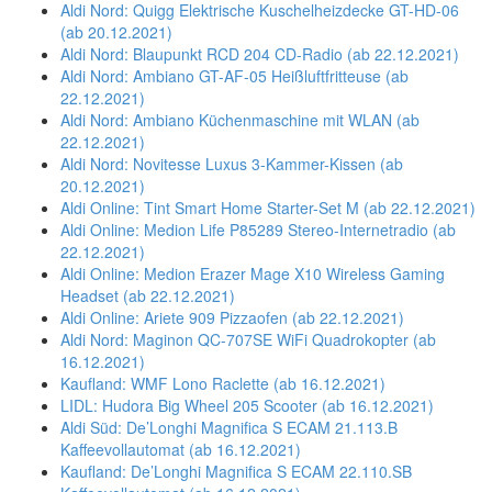
Aldi Nord: Quigg Elektrische Kuschelheizdecke GT-HD-06
(ab 20.12.2021)
Aldi Nord: Blaupunkt RCD 204 CD-Radio (ab 22.12.2021)
Aldi Nord: Ambiano GT-AF-05 Heißluftfritteuse (ab
22.12.2021)
Aldi Nord: Ambiano Küchenmaschine mit WLAN (ab
22.12.2021)
Aldi Nord: Novitesse Luxus 3-Kammer-Kissen (ab
20.12.2021)
Aldi Online: Tint Smart Home Starter-Set M (ab 22.12.2021)
Aldi Online: Medion Life P85289 Stereo-Internetradio (ab
22.12.2021)
Aldi Online: Medion Erazer Mage X10 Wireless Gaming
Headset (ab 22.12.2021)
Aldi Online: Ariete 909 Pizzaofen (ab 22.12.2021)
Aldi Nord: Maginon QC-707SE WiFi Quadrokopter (ab
16.12.2021)
Kaufland: WMF Lono Raclette (ab 16.12.2021)
LIDL: Hudora Big Wheel 205 Scooter (ab 16.12.2021)
Aldi Süd: De’Longhi Magnifica S ECAM 21.113.B
Kaffeevollautomat (ab 16.12.2021)
Kaufland: De’Longhi Magnifica S ECAM 22.110.SB