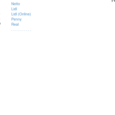
Netto
Lidl
s
Lidl (Online)
s
Penny
e
Real
.
.
.
.
.
.
.
.
.
.