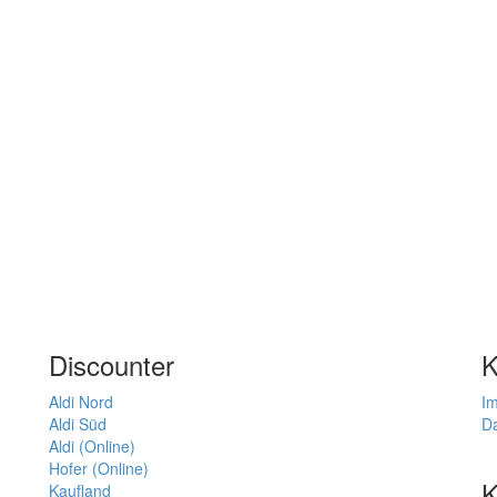
Discounter
K
Aldi Nord
I
Aldi Süd
D
Aldi (Online)
Hofer (Online)
K
Kaufland