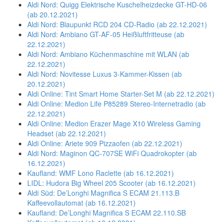
Aldi Nord: Quigg Elektrische Kuschelheizdecke GT-HD-06
(ab 20.12.2021)
Aldi Nord: Blaupunkt RCD 204 CD-Radio (ab 22.12.2021)
Aldi Nord: Ambiano GT-AF-05 Heißluftfritteuse (ab
22.12.2021)
Aldi Nord: Ambiano Küchenmaschine mit WLAN (ab
22.12.2021)
Aldi Nord: Novitesse Luxus 3-Kammer-Kissen (ab
20.12.2021)
Aldi Online: Tint Smart Home Starter-Set M (ab 22.12.2021)
Aldi Online: Medion Life P85289 Stereo-Internetradio (ab
22.12.2021)
Aldi Online: Medion Erazer Mage X10 Wireless Gaming
Headset (ab 22.12.2021)
Aldi Online: Ariete 909 Pizzaofen (ab 22.12.2021)
Aldi Nord: Maginon QC-707SE WiFi Quadrokopter (ab
16.12.2021)
Kaufland: WMF Lono Raclette (ab 16.12.2021)
LIDL: Hudora Big Wheel 205 Scooter (ab 16.12.2021)
Aldi Süd: De’Longhi Magnifica S ECAM 21.113.B
Kaffeevollautomat (ab 16.12.2021)
Kaufland: De’Longhi Magnifica S ECAM 22.110.SB