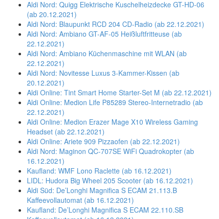
Aldi Nord: Quigg Elektrische Kuschelheizdecke GT-HD-06
(ab 20.12.2021)
Aldi Nord: Blaupunkt RCD 204 CD-Radio (ab 22.12.2021)
Aldi Nord: Ambiano GT-AF-05 Heißluftfritteuse (ab
22.12.2021)
Aldi Nord: Ambiano Küchenmaschine mit WLAN (ab
22.12.2021)
Aldi Nord: Novitesse Luxus 3-Kammer-Kissen (ab
20.12.2021)
Aldi Online: Tint Smart Home Starter-Set M (ab 22.12.2021)
Aldi Online: Medion Life P85289 Stereo-Internetradio (ab
22.12.2021)
Aldi Online: Medion Erazer Mage X10 Wireless Gaming
Headset (ab 22.12.2021)
Aldi Online: Ariete 909 Pizzaofen (ab 22.12.2021)
Aldi Nord: Maginon QC-707SE WiFi Quadrokopter (ab
16.12.2021)
Kaufland: WMF Lono Raclette (ab 16.12.2021)
LIDL: Hudora Big Wheel 205 Scooter (ab 16.12.2021)
Aldi Süd: De’Longhi Magnifica S ECAM 21.113.B
Kaffeevollautomat (ab 16.12.2021)
Kaufland: De’Longhi Magnifica S ECAM 22.110.SB