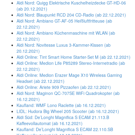
Aldi Nord: Quigg Elektrische Kuschelheizdecke GT-HD-06
(ab 20.12.2021)
Aldi Nord: Blaupunkt RCD 204 CD-Radio (ab 22.12.2021)
Aldi Nord: Ambiano GT-AF-05 Heißluftfritteuse (ab
22.12.2021)
Aldi Nord: Ambiano Küchenmaschine mit WLAN (ab
22.12.2021)
Aldi Nord: Novitesse Luxus 3-Kammer-Kissen (ab
20.12.2021)
Aldi Online: Tint Smart Home Starter-Set M (ab 22.12.2021)
Aldi Online: Medion Life P85289 Stereo-Internetradio (ab
22.12.2021)
Aldi Online: Medion Erazer Mage X10 Wireless Gaming
Headset (ab 22.12.2021)
Aldi Online: Ariete 909 Pizzaofen (ab 22.12.2021)
Aldi Nord: Maginon QC-707SE WiFi Quadrokopter (ab
16.12.2021)
Kaufland: WMF Lono Raclette (ab 16.12.2021)
LIDL: Hudora Big Wheel 205 Scooter (ab 16.12.2021)
Aldi Süd: De’Longhi Magnifica S ECAM 21.113.B
Kaffeevollautomat (ab 16.12.2021)
Kaufland: De’Longhi Magnifica S ECAM 22.110.SB